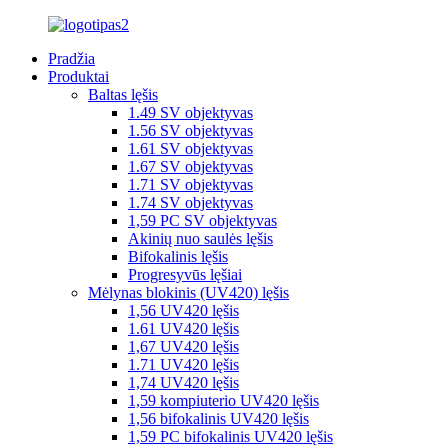
Pradžia
Produktai
Baltas lęšis
1.49 SV objektyvas
1.56 SV objektyvas
1.61 SV objektyvas
1.67 SV objektyvas
1.71 SV objektyvas
1.74 SV objektyvas
1,59 PC SV objektyvas
Akinių nuo saulės lęšis
Bifokalinis lęšis
Progresyvūs lęšiai
Mėlynas blokinis (UV420) lęšis
1,56 UV420 lęšis
1.61 UV420 lęšis
1,67 UV420 lęšis
1.71 UV420 lęšis
1,74 UV420 lęšis
1,59 kompiuterio UV420 lęšis
1,56 bifokalinis UV420 lęšis
1,59 PC bifokalinis UV420 lęšis