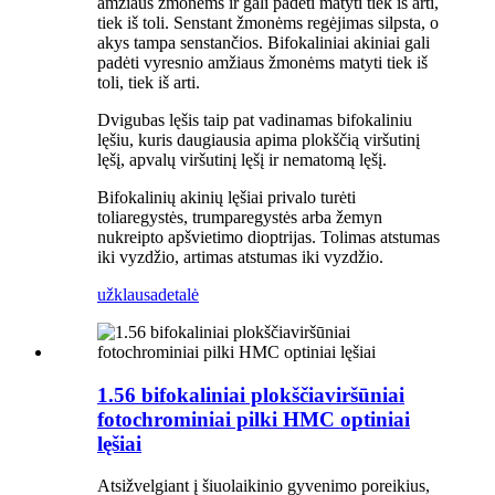
amžiaus žmonėms ir gali padėti matyti tiek iš arti,
tiek iš toli. Senstant žmonėms regėjimas silpsta, o
akys tampa senstančios. Bifokaliniai akiniai gali
padėti vyresnio amžiaus žmonėms matyti tiek iš
toli, tiek iš arti.
Dvigubas lęšis taip pat vadinamas bifokaliniu
lęšiu, kuris daugiausia apima plokščią viršutinį
lęšį, apvalų viršutinį lęšį ir nematomą lęšį.
Bifokalinių akinių lęšiai privalo turėti
toliaregystės, trumparegystės arba žemyn
nukreipto apšvietimo dioptrijas. Tolimas atstumas
iki vyzdžio, artimas atstumas iki vyzdžio.
užklausa
detalė
1.56 bifokaliniai plokščiaviršūniai
fotochrominiai pilki HMC optiniai
lęšiai
Atsižvelgiant į šiuolaikinio gyvenimo poreikius,