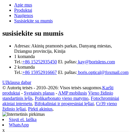
Apie mus
Produktai
Naujienos
Susisiekite su mumis
susisiekite su mumis
Adresas: Akinių pramonės parkas, Danyang miestas,
Dziangsu provincija, Kinija
1 komanda
Tel.:
+86 15252935450
El. paštas:
kay@borislens.com
2 komanda
Tel.:
+86 15952916667
El. paštas:
boris.optical@foxmail.com
Užklausa dabar
© Autorių teisės - 2010–2026: Visos teisės saugomos.
Karšti
produktai
-
Svetainės planas
-
AMP mobilusis
Vieno židinio
standartinis lęšis
,
Polikarbonato vieno matymo
,
Fotochrominiai
akiniai internetu
,
Bifokaliniai ir progresiniai lęšiai
,
Cr39 vieno
židinio lęšiai
,
Pirkti akinius
,
Siųsti el. laišką
WhatsApp
x