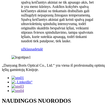
spalvą keičiantys akiniai ne tik apsaugo akis, bet
ir yra meno kūrinys. Aukštos kokybės spalvą
keičiantys akiniai su tinkamais drabužiais gali
sužlugdyti nepaprastą žmogaus temperamentą.
Spalvą keičiantys akiniai gali keisti spalvą pagal
ultravioletinių spindulių intensyvumą, todėl
originalūs skaidrūs bespalviai lęšiai, veikiami
stipraus šviesos spinduliavimo, tampa spalvotais
lęšiais, kurie suteikia apsaugą, todėl tinkami
naudoti tiek patalpose, tiek lauke.
užklausa
detalė
„Danyang Boris Optical Co., Ltd.“ yra viena iš profesionalių optinių
lęšių gamintojų Kinijoje.
NAUDINGOS NUORODOS