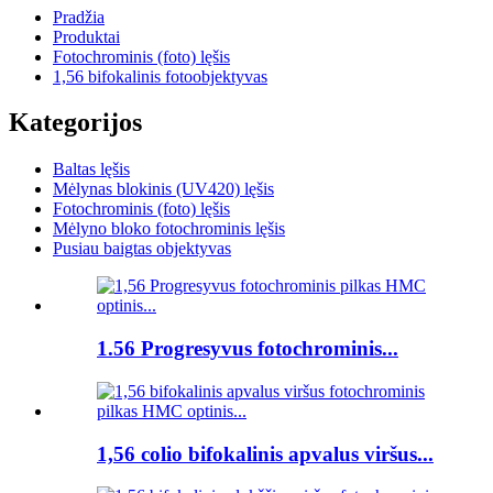
Pradžia
Produktai
Fotochrominis (foto) lęšis
1,56 bifokalinis fotoobjektyvas
Kategorijos
Baltas lęšis
Mėlynas blokinis (UV420) lęšis
Fotochrominis (foto) lęšis
Mėlyno bloko fotochrominis lęšis
Pusiau baigtas objektyvas
1.56 Progresyvus fotochrominis...
1,56 colio bifokalinis apvalus viršus...