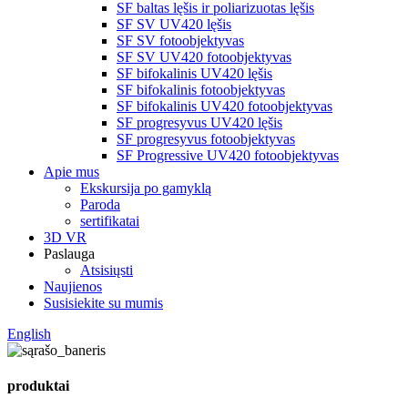
SF baltas lęšis ir poliarizuotas lęšis
SF SV UV420 lęšis
SF SV fotoobjektyvas
SF SV UV420 fotoobjektyvas
SF bifokalinis UV420 lęšis
SF bifokalinis fotoobjektyvas
SF bifokalinis UV420 fotoobjektyvas
SF progresyvus UV420 lęšis
SF progresyvus fotoobjektyvas
SF Progressive UV420 fotoobjektyvas
Apie mus
Ekskursija po gamyklą
Paroda
sertifikatai
3D VR
Paslauga
Atsisiųsti
Naujienos
Susisiekite su mumis
English
produktai