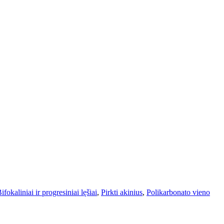
ifokaliniai ir progresiniai lęšiai
,
Pirkti akinius
,
Polikarbonato vieno