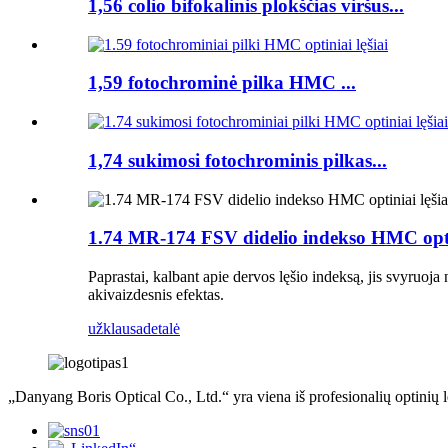
1,56 colio bifokalinis plokščias viršus...
1,59 fotochrominė pilka HMC ...
1,74 sukimosi fotochrominis pilkas...
1.74 MR-174 FSV didelio indekso HMC optin
Paprastai, kalbant apie dervos lęšio indeksą, jis svyruoja n
akivaizdesnis efektas.
užklausa
detalė
„Danyang Boris Optical Co., Ltd.“ yra viena iš profesionalių optinių l