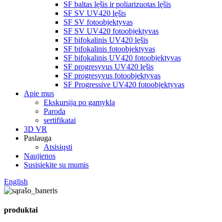
SF baltas lęšis ir poliarizuotas lęšis
SF SV UV420 lęšis
SF SV fotoobjektyvas
SF SV UV420 fotoobjektyvas
SF bifokalinis UV420 lęšis
SF bifokalinis fotoobjektyvas
SF bifokalinis UV420 fotoobjektyvas
SF progresyvus UV420 lęšis
SF progresyvus fotoobjektyvas
SF Progressive UV420 fotoobjektyvas
Apie mus
Ekskursija po gamyklą
Paroda
sertifikatai
3D VR
Paslauga
Atsisiųsti
Naujienos
Susisiekite su mumis
English
produktai