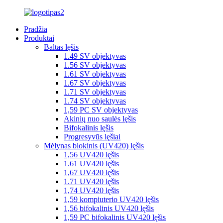
Pradžia
Produktai
Baltas lęšis
1.49 SV objektyvas
1.56 SV objektyvas
1.61 SV objektyvas
1.67 SV objektyvas
1.71 SV objektyvas
1.74 SV objektyvas
1,59 PC SV objektyvas
Akinių nuo saulės lęšis
Bifokalinis lęšis
Progresyvūs lęšiai
Mėlynas blokinis (UV420) lęšis
1,56 UV420 lęšis
1.61 UV420 lęšis
1,67 UV420 lęšis
1.71 UV420 lęšis
1,74 UV420 lęšis
1,59 kompiuterio UV420 lęšis
1,56 bifokalinis UV420 lęšis
1,59 PC bifokalinis UV420 lęšis