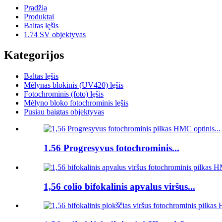
Pradžia
Produktai
Baltas lęšis
1.74 SV objektyvas
Kategorijos
Baltas lęšis
Mėlynas blokinis (UV420) lęšis
Fotochrominis (foto) lęšis
Mėlyno bloko fotochrominis lęšis
Pusiau baigtas objektyvas
1.56 Progresyvus fotochrominis...
1,56 colio bifokalinis apvalus viršus...