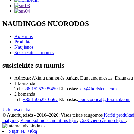
NAUDINGOS NUORODOS
Apie mus
Produktai
Naujienos
Susisiekite su mumis
susisiekite su mumis
Adresas: Akinių pramonės parkas, Danyang miestas, Dziangsu p
1 komanda
Tel.:
+86 15252935450
El. paštas:
kay@borislens.com
2 komanda
Tel.:
+86 15952916667
El. paštas:
boris.optical@foxmail.com
Užklausa dabar
© Autorių teisės - 2010–2026: Visos teisės saugomos.
Karšti produkta
matymo
,
Vieno židinio standartinis lęšis
,
Cr39 vieno židinio lęšiai
,
Siųsti el. laišką