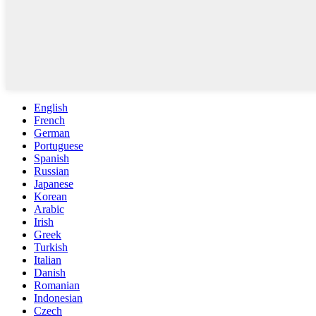
English
French
German
Portuguese
Spanish
Russian
Japanese
Korean
Arabic
Irish
Greek
Turkish
Italian
Danish
Romanian
Indonesian
Czech