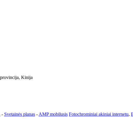
rovincija, Kinija
i
-
Svetainės planas
-
AMP mobilusis
Fotochrominiai akiniai internetu
,
B