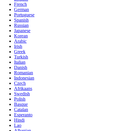
French
German
Portuguese
Spanish
Russian
Japanese
Korean
Arabic
Irish
Greek
Turkish
Italian
Danish
Romanian
Indonesian
Czech
Afrikaans
Swedish
Polish
Basque
Catalan
Esperanto
Hindi
Lao
Albanian