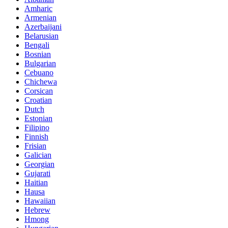
Amharic
Armenian
Azerbaijani
Belarusian
Bengali
Bosnian
Bulgarian
Cebuano
Chichewa
Corsican
Croatian
Dutch
Estonian
Filipino
Finnish
Frisian
Galician
Georgian
Gujarati
Haitian
Hausa
Hawaiian
Hebrew
Hmong