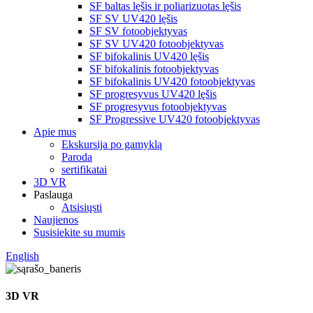
SF baltas lęšis ir poliarizuotas lęšis
SF SV UV420 lęšis
SF SV fotoobjektyvas
SF SV UV420 fotoobjektyvas
SF bifokalinis UV420 lęšis
SF bifokalinis fotoobjektyvas
SF bifokalinis UV420 fotoobjektyvas
SF progresyvus UV420 lęšis
SF progresyvus fotoobjektyvas
SF Progressive UV420 fotoobjektyvas
Apie mus
Ekskursija po gamyklą
Paroda
sertifikatai
3D VR
Paslauga
Atsisiųsti
Naujienos
Susisiekite su mumis
English
3D VR