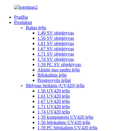
Pradžia
Produktai
Baltas lęšis
1.49 SV objektyvas
1.56 SV objektyvas
1.61 SV objektyvas
1.67 SV objektyvas
1.71 SV objektyvas
1.74 SV objektyvas
1,59 PC SV objektyvas
Akinių nuo saulės lęšis
Bifokalinis lęšis
Progresyvūs lęšiai
Mėlynas blokinis (UV420) lęšis
1,56 UV420 lęšis
1.61 UV420 lęšis
1,67 UV420 lęšis
1.71 UV420 lęšis
1,74 UV420 lęšis
1,59 kompiuterio UV420 lęšis
1,56 bifokalinis UV420 lęšis
1,59 PC bifokalinis UV420 lęšis