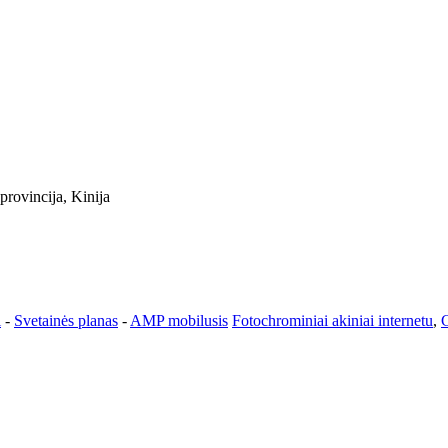
rovincija, Kinija
i
-
Svetainės planas
-
AMP mobilusis
Fotochrominiai akiniai internetu
,
C