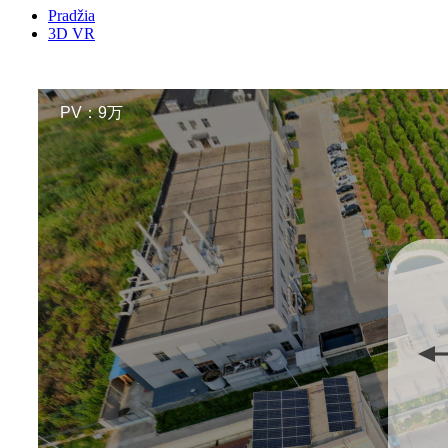
Pradžia
3D VR