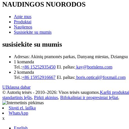
NAUDINGOS NUORODOS
Apie mus
Produktai
Naujienos
Susisiekite su mumis
susisiekite su mumis
Adresas: Akinių pramonės parkas, Danyang miestas, Dziangsu p
1 komanda
Tel.:
+86 15252935450
El. paštas:
kay@borislens.com
2 komanda
Tel.:
+86 15952916667
El. paštas:
boris.optical@foxmail.com
Užklausa dabar
© Autorių teisės - 2010–2026: Visos teisės saugomos.
Karšti produkta
standartinis lęšis
,
Pirkti akinius
,
Bifokaliniai ir progresiniai lęšiai
,
Siųsti el. laišką
WhatsApp
x
English