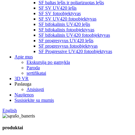
SF baltas lęšis ir poliarizuotas lęšis
SF SV UV420 lęšis
SF SV fotoobjektyvas
SF SV UV420 fotoobjektyvas
SF bifokalinis UV420 lęšis
SF bifokalinis fotoobjektyvas
SF bifokalinis UV420 fotoobjektyvas
SF progresyvus UV420 lęšis
SF progresyvus fotoobjektyvas
SF Progressive UV420 fotoobjektyvas
Apie mus
Ekskursija po gamyklą
Paroda
sertifikatai
3D VR
Paslauga
Atsisiųsti
Naujienos
Susisiekite su mumis
English
produktai