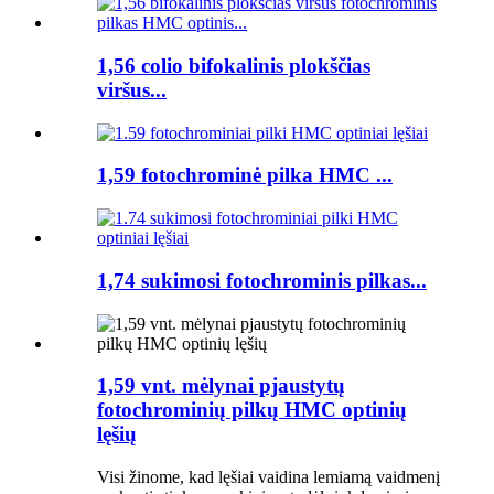
1,56 colio bifokalinis plokščias
viršus...
1,59 fotochrominė pilka HMC ...
1,74 sukimosi fotochrominis pilkas...
1,59 vnt. mėlynai pjaustytų
fotochrominių pilkų HMC optinių
lęšių
Visi žinome, kad lęšiai vaidina lemiamą vaidmenį