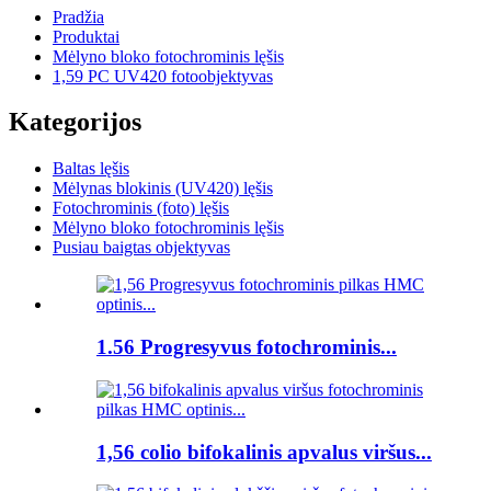
Pradžia
Produktai
Mėlyno bloko fotochrominis lęšis
1,59 PC UV420 fotoobjektyvas
Kategorijos
Baltas lęšis
Mėlynas blokinis (UV420) lęšis
Fotochrominis (foto) lęšis
Mėlyno bloko fotochrominis lęšis
Pusiau baigtas objektyvas
1.56 Progresyvus fotochrominis...
1,56 colio bifokalinis apvalus viršus...