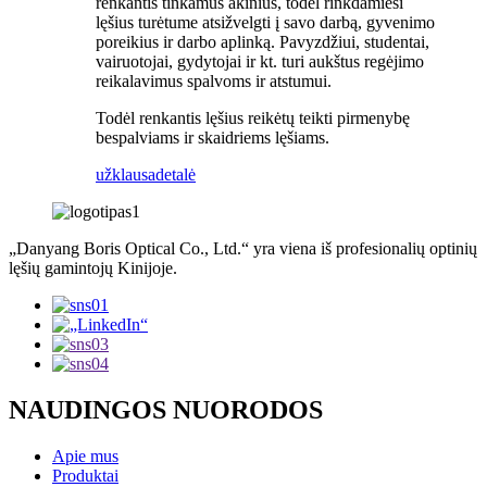
renkantis tinkamus akinius, todėl rinkdamiesi
lęšius turėtume atsižvelgti į savo darbą, gyvenimo
poreikius ir darbo aplinką. Pavyzdžiui, studentai,
vairuotojai, gydytojai ir kt. turi aukštus regėjimo
reikalavimus spalvoms ir atstumui.
Todėl renkantis lęšius reikėtų teikti pirmenybę
bespalviams ir skaidriems lęšiams.
užklausa
detalė
„Danyang Boris Optical Co., Ltd.“ yra viena iš profesionalių optinių
lęšių gamintojų Kinijoje.
NAUDINGOS NUORODOS
Apie mus
Produktai