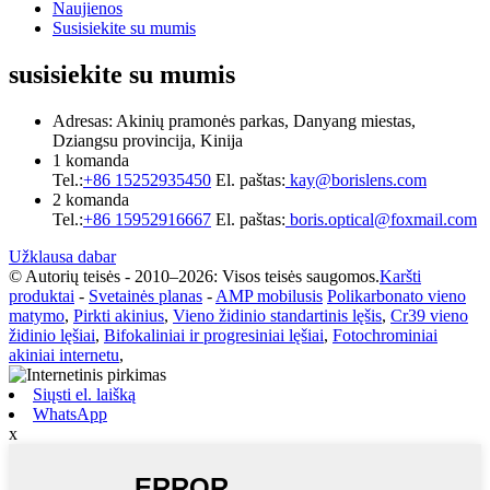
Naujienos
Susisiekite su mumis
susisiekite su mumis
Adresas: Akinių pramonės parkas, Danyang miestas,
Dziangsu provincija, Kinija
1 komanda
Tel.:
+86 15252935450
El. paštas:
kay@borislens.com
2 komanda
Tel.:
+86 15952916667
El. paštas:
boris.optical@foxmail.com
Užklausa dabar
© Autorių teisės - 2010–2026: Visos teisės saugomos.
Karšti
produktai
-
Svetainės planas
-
AMP mobilusis
Polikarbonato vieno
matymo
,
Pirkti akinius
,
Vieno židinio standartinis lęšis
,
Cr39 vieno
židinio lęšiai
,
Bifokaliniai ir progresiniai lęšiai
,
Fotochrominiai
akiniai internetu
,
Siųsti el. laišką
WhatsApp
x