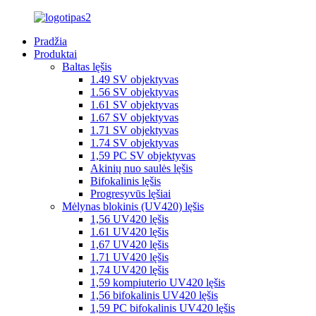
Pradžia
Produktai
Baltas lęšis
1.49 SV objektyvas
1.56 SV objektyvas
1.61 SV objektyvas
1.67 SV objektyvas
1.71 SV objektyvas
1.74 SV objektyvas
1,59 PC SV objektyvas
Akinių nuo saulės lęšis
Bifokalinis lęšis
Progresyvūs lęšiai
Mėlynas blokinis (UV420) lęšis
1,56 UV420 lęšis
1.61 UV420 lęšis
1,67 UV420 lęšis
1.71 UV420 lęšis
1,74 UV420 lęšis
1,59 kompiuterio UV420 lęšis
1,56 bifokalinis UV420 lęšis
1,59 PC bifokalinis UV420 lęšis