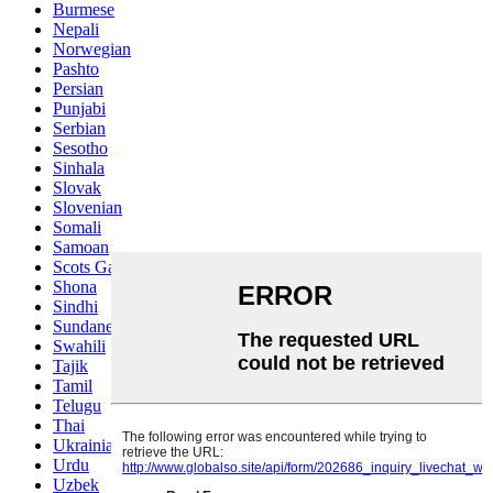
Burmese
Nepali
Norwegian
Pashto
Persian
Punjabi
Serbian
Sesotho
Sinhala
Slovak
Slovenian
Somali
Samoan
Scots Gaelic
Shona
Sindhi
Sundanese
Swahili
Tajik
Tamil
Telugu
Thai
Ukrainian
Urdu
Uzbek