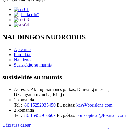
NAUDINGOS NUORODOS
Apie mus
Produktai
Naujienos
Susisiekite su mumis
susisiekite su mumis
Adresas: Akinių pramonės parkas, Danyang miestas,
Dziangsu provincija, Kinija
1 komanda
Tel.:
+86 15252935450
El. paštas:
kay@borislens.com
2 komanda
Tel.:
+86 15952916667
El. paštas:
boris.optical@foxmail.com
Užklausa dabar