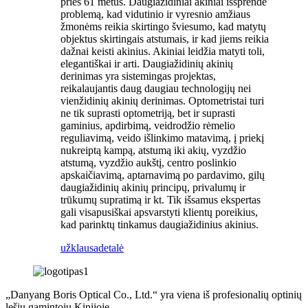
prieš 61 metus. Daugiažidiniai akiniai išsprendė
problemą, kad vidutinio ir vyresnio amžiaus
žmonėms reikia skirtingo šviesumo, kad matytų
objektus skirtingais atstumais, ir kad jiems reikia
dažnai keisti akinius. Akiniai leidžia matyti toli,
elegantiškai ir arti. Daugiažidinių akinių
derinimas yra sistemingas projektas,
reikalaujantis daug daugiau technologijų nei
vienžidinių akinių derinimas. Optometristai turi
ne tik suprasti optometriją, bet ir suprasti
gaminius, apdirbimą, veidrodžio rėmelio
reguliavimą, veido išlinkimo matavimą, į priekį
nukreiptą kampą, atstumą iki akių, vyzdžio
atstumą, vyzdžio aukštį, centro poslinkio
apskaičiavimą, aptarnavimą po pardavimo, gilų
daugiažidinių akinių principų, privalumų ir
trūkumų supratimą ir kt. Tik išsamus ekspertas
gali visapusiškai apsvarstyti klientų poreikius,
kad parinktų tinkamus daugiažidinius akinius.
užklausa
detalė
„Danyang Boris Optical Co., Ltd.“ yra viena iš profesionalių optinių
lęšių gamintojų Kinijoje.