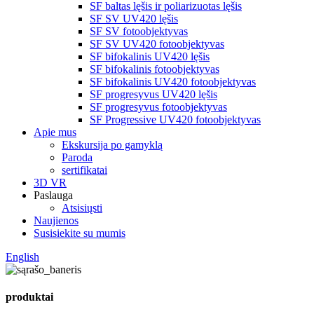
SF baltas lęšis ir poliarizuotas lęšis
SF SV UV420 lęšis
SF SV fotoobjektyvas
SF SV UV420 fotoobjektyvas
SF bifokalinis UV420 lęšis
SF bifokalinis fotoobjektyvas
SF bifokalinis UV420 fotoobjektyvas
SF progresyvus UV420 lęšis
SF progresyvus fotoobjektyvas
SF Progressive UV420 fotoobjektyvas
Apie mus
Ekskursija po gamyklą
Paroda
sertifikatai
3D VR
Paslauga
Atsisiųsti
Naujienos
Susisiekite su mumis
English
produktai