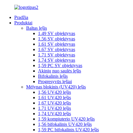
Pradžia
Produktai
Baltas lęšis
1.49 SV objektyvas
1.56 SV objektyvas
1.61 SV objektyvas
1.67 SV objektyvas
1.71 SV objektyvas
1.74 SV objektyvas
1,59 PC SV objektyvas
Akinių nuo saulės lęšis
Bifokalinis lęšis
Progresyvūs lęšiai
Mėlynas blokinis (UV420) lęšis
1,56 UV420 lęšis
1.61 UV420 lęšis
1,67 UV420 lęšis
1.71 UV420 lęšis
1,74 UV420 lęšis
1,59 kompiuterio UV420 lęšis
1,56 bifokalinis UV420 lęšis
1,59 PC bifokalinis UV420 lęšis