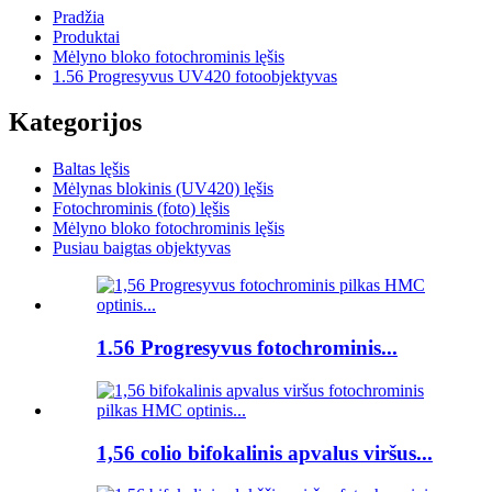
Pradžia
Produktai
Mėlyno bloko fotochrominis lęšis
1.56 Progresyvus UV420 fotoobjektyvas
Kategorijos
Baltas lęšis
Mėlynas blokinis (UV420) lęšis
Fotochrominis (foto) lęšis
Mėlyno bloko fotochrominis lęšis
Pusiau baigtas objektyvas
1.56 Progresyvus fotochrominis...
1,56 colio bifokalinis apvalus viršus...