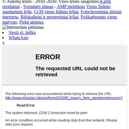
© Autorių teisės - 2010–2026: Visos teisės saugomos.
Karšti
produktai
-
Svetainės planas
-
AMP mobilusis
Vieno židinio
standartinis lęšis
,
Cr39 vieno židinio lęšiai
,
Fotochrominiai akiniai
internetu
,
Bifokaliniai ir progresiniai lęšiai
,
Polikarbonato vieno
matymo
,
Pirkti akinius
,
Siųsti el. laišką
WhatsApp
x