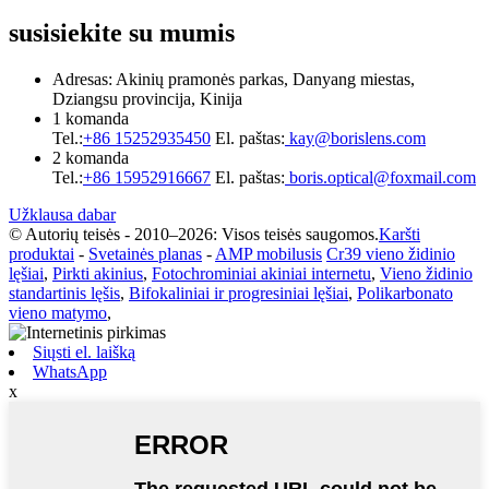
susisiekite su mumis
Adresas: Akinių pramonės parkas, Danyang miestas,
Dziangsu provincija, Kinija
1 komanda
Tel.:
+86 15252935450
El. paštas:
kay@borislens.com
2 komanda
Tel.:
+86 15952916667
El. paštas:
boris.optical@foxmail.com
Užklausa dabar
© Autorių teisės - 2010–2026: Visos teisės saugomos.
Karšti
produktai
-
Svetainės planas
-
AMP mobilusis
Cr39 vieno židinio
lęšiai
,
Pirkti akinius
,
Fotochrominiai akiniai internetu
,
Vieno židinio
standartinis lęšis
,
Bifokaliniai ir progresiniai lęšiai
,
Polikarbonato
vieno matymo
,
Siųsti el. laišką
WhatsApp
x