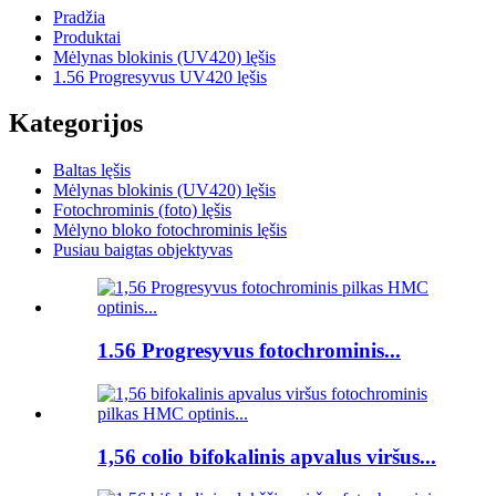
Pradžia
Produktai
Mėlynas blokinis (UV420) lęšis
1.56 Progresyvus UV420 lęšis
Kategorijos
Baltas lęšis
Mėlynas blokinis (UV420) lęšis
Fotochrominis (foto) lęšis
Mėlyno bloko fotochrominis lęšis
Pusiau baigtas objektyvas
1.56 Progresyvus fotochrominis...
1,56 colio bifokalinis apvalus viršus...