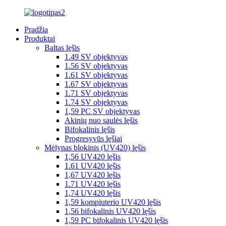
Pradžia
Produktai
Baltas lęšis
1.49 SV objektyvas
1.56 SV objektyvas
1.61 SV objektyvas
1.67 SV objektyvas
1.71 SV objektyvas
1.74 SV objektyvas
1,59 PC SV objektyvas
Akinių nuo saulės lęšis
Bifokalinis lęšis
Progresyvūs lęšiai
Mėlynas blokinis (UV420) lęšis
1,56 UV420 lęšis
1.61 UV420 lęšis
1,67 UV420 lęšis
1.71 UV420 lęšis
1,74 UV420 lęšis
1,59 kompiuterio UV420 lęšis
1,56 bifokalinis UV420 lęšis
1,59 PC bifokalinis UV420 lęšis