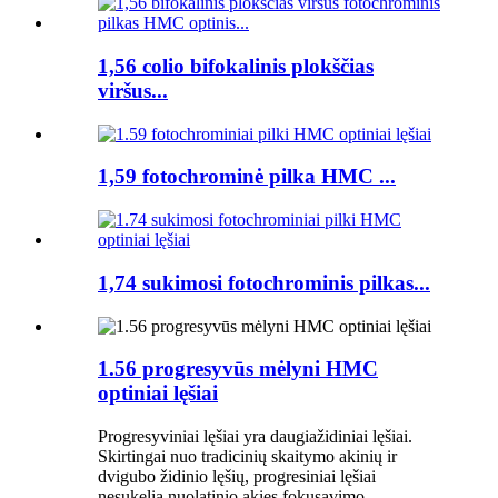
1,56 colio bifokalinis plokščias
viršus...
1,59 fotochrominė pilka HMC ...
1,74 sukimosi fotochrominis pilkas...
1.56 progresyvūs mėlyni HMC
optiniai lęšiai
Progresyviniai lęšiai yra daugiažidiniai lęšiai.
Skirtingai nuo tradicinių skaitymo akinių ir
dvigubo židinio lęšių, progresiniai lęšiai
nesukelia nuolatinio akies fokusavimo