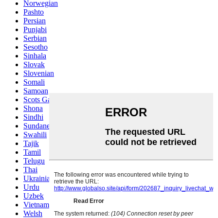
Norwegian
Pashto
Persian
Punjabi
Serbian
Sesotho
Sinhala
Slovak
Slovenian
Somali
Samoan
Scots Gaelic
Shona
Sindhi
Sundanese
Swahili
Tajik
Tamil
Telugu
Thai
Ukrainian
Urdu
Uzbek
Vietnamese
Welsh