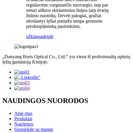
reguliavimo varginančio nuovargio, taip pat
neturi aiškios skiriamosios linijos tarp dviejų
židinio nuotolių. Dėvėti patogiai, gražiai
atrodantys lęšiai pamažu tampa geriausiu
presbiopijininkų pasirinkimu.
užklausa
detalė
„Danyang Boris Optical Co., Ltd.“ yra viena iš profesionalių optinių
lęšių gamintojų Kinijoje.
NAUDINGOS NUORODOS
Apie mus
Produktai
Naujienos
Susisiekite su mumis