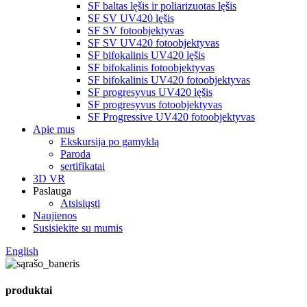
SF baltas lęšis ir poliarizuotas lęšis
SF SV UV420 lęšis
SF SV fotoobjektyvas
SF SV UV420 fotoobjektyvas
SF bifokalinis UV420 lęšis
SF bifokalinis fotoobjektyvas
SF bifokalinis UV420 fotoobjektyvas
SF progresyvus UV420 lęšis
SF progresyvus fotoobjektyvas
SF Progressive UV420 fotoobjektyvas
Apie mus
Ekskursija po gamyklą
Paroda
sertifikatai
3D VR
Paslauga
Atsisiųsti
Naujienos
Susisiekite su mumis
English
produktai