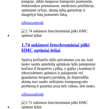
įrangoje, stiklo languose transporto pramonėje,
elektronikos prietaisuose, medicinos priežiūroje,
optiniame ryšyje, akinių lęšių gamyboje ir
daugelyje kitų pramonės šakų.
užklausa
detalė
1.74 sukimosi fotochrominiai pilki
HMC optiniai lęšiai
Spalvą keičiančio lęšio privalumas yra tas, kad
lauko saulės spindulių aplinkoje lęšis palaipsniui
keičiasi iš bespalvio į pilką, o grįžęs į kambarį iš
ultravioletinės aplinkos ir palaipsniui vėl
įgaudamas bespalvį pavidalą, jis išsprendžia
akinių nuo saulės nešiojimo trumparegystės
problemą ir pasiekia porą tiek vidaus, tiek lauko.
užklausa
detalė