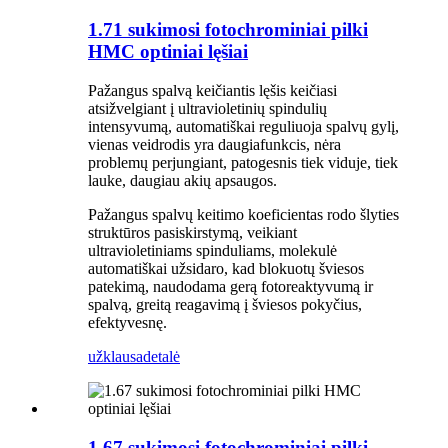
1.71 sukimosi fotochrominiai pilki
HMC optiniai lęšiai
Pažangus spalvą keičiantis lęšis keičiasi
atsižvelgiant į ultravioletinių spindulių
intensyvumą, automatiškai reguliuoja spalvų gylį,
vienas veidrodis yra daugiafunkcis, nėra
problemų perjungiant, patogesnis tiek viduje, tiek
lauke, daugiau akių apsaugos.
Pažangus spalvų keitimo koeficientas rodo šlyties
struktūros pasiskirstymą, veikiant
ultravioletiniams spinduliams, molekulė
automatiškai užsidaro, kad blokuotų šviesos
patekimą, naudodama gerą fotoreaktyvumą ir
spalvą, greitą reagavimą į šviesos pokyčius,
efektyvesnę.
užklausa
detalė
1.67 sukimosi fotochrominiai pilki