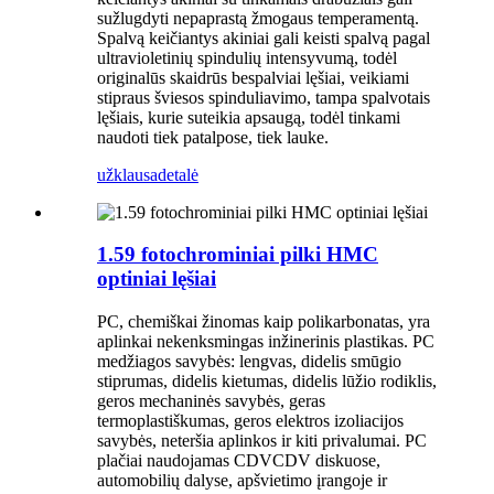
sužlugdyti nepaprastą žmogaus temperamentą.
Spalvą keičiantys akiniai gali keisti spalvą pagal
ultravioletinių spindulių intensyvumą, todėl
originalūs skaidrūs bespalviai lęšiai, veikiami
stipraus šviesos spinduliavimo, tampa spalvotais
lęšiais, kurie suteikia apsaugą, todėl tinkami
naudoti tiek patalpose, tiek lauke.
užklausa
detalė
1.59 fotochrominiai pilki HMC
optiniai lęšiai
PC, chemiškai žinomas kaip polikarbonatas, yra
aplinkai nekenksmingas inžinerinis plastikas. PC
medžiagos savybės: lengvas, didelis smūgio
stiprumas, didelis kietumas, didelis lūžio rodiklis,
geros mechaninės savybės, geras
termoplastiškumas, geros elektros izoliacijos
savybės, neteršia aplinkos ir kiti privalumai. PC
plačiai naudojamas CDVCDV diskuose,
automobilių dalyse, apšvietimo įrangoje ir