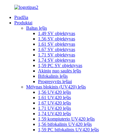
Pradžia
Produktai
Baltas lęšis
1.49 SV objektyvas
1.56 SV objektyvas
1.61 SV objektyvas
1.67 SV objektyvas
1.71 SV objektyvas
1.74 SV objektyvas
1,59 PC SV objektyvas
Akinių nuo saulės lęšis
Bifokalinis lęšis
Progresyvūs lęšiai
Mėlynas blokinis (UV420) lęšis
1,56 UV420 lęšis
1.61 UV420 lęšis
1,67 UV420 lęšis
1.71 UV420 lęšis
1,74 UV420 lęšis
1,59 kompiuterio UV420 lęšis
1,56 bifokalinis UV420 lęšis
1,59 PC bifokalinis UV420 lęšis