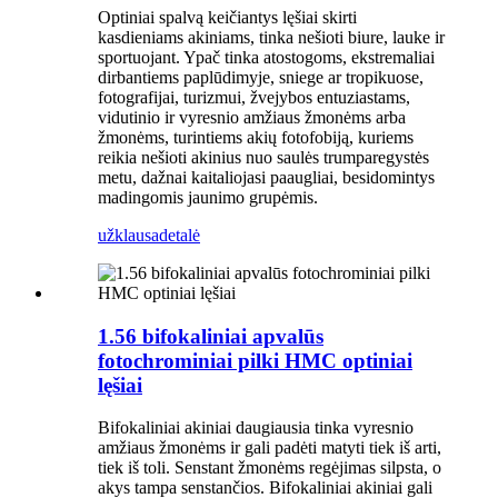
Optiniai spalvą keičiantys lęšiai skirti
kasdieniams akiniams, tinka nešioti biure, lauke ir
sportuojant. Ypač tinka atostogoms, ekstremaliai
dirbantiems paplūdimyje, sniege ar tropikuose,
fotografijai, turizmui, žvejybos entuziastams,
vidutinio ir vyresnio amžiaus žmonėms arba
žmonėms, turintiems akių fotofobiją, kuriems
reikia nešioti akinius nuo saulės trumparegystės
metu, dažnai kaitaliojasi paaugliai, besidomintys
madingomis jaunimo grupėmis.
užklausa
detalė
1.56 bifokaliniai apvalūs
fotochrominiai pilki HMC optiniai
lęšiai
Bifokaliniai akiniai daugiausia tinka vyresnio
amžiaus žmonėms ir gali padėti matyti tiek iš arti,
tiek iš toli. Senstant žmonėms regėjimas silpsta, o
akys tampa senstančios. Bifokaliniai akiniai gali