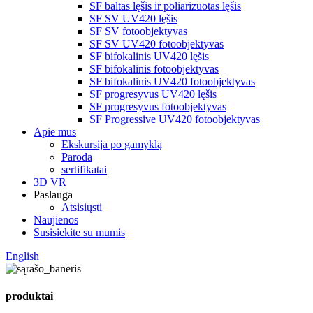
SF baltas lęšis ir poliarizuotas lęšis
SF SV UV420 lęšis
SF SV fotoobjektyvas
SF SV UV420 fotoobjektyvas
SF bifokalinis UV420 lęšis
SF bifokalinis fotoobjektyvas
SF bifokalinis UV420 fotoobjektyvas
SF progresyvus UV420 lęšis
SF progresyvus fotoobjektyvas
SF Progressive UV420 fotoobjektyvas
Apie mus
Ekskursija po gamyklą
Paroda
sertifikatai
3D VR
Paslauga
Atsisiųsti
Naujienos
Susisiekite su mumis
English
produktai