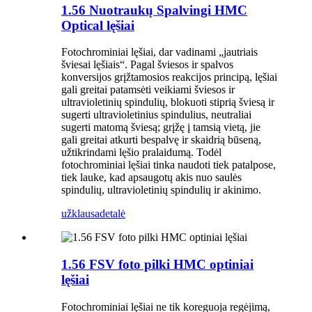
1.56 Nuotraukų Spalvingi HMC
Optical lęšiai
Fotochrominiai lęšiai, dar vadinami „jautriais
šviesai lęšiais“. Pagal šviesos ir spalvos
konversijos grįžtamosios reakcijos principą, lęšiai
gali greitai patamsėti veikiami šviesos ir
ultravioletinių spindulių, blokuoti stiprią šviesą ir
sugerti ultravioletinius spindulius, neutraliai
sugerti matomą šviesą; grįžę į tamsią vietą, jie
gali greitai atkurti bespalvę ir skaidrią būseną,
užtikrindami lęšio pralaidumą. Todėl
fotochrominiai lęšiai tinka naudoti tiek patalpose,
tiek lauke, kad apsaugotų akis nuo saulės
spindulių, ultravioletinių spindulių ir akinimo.
užklausa
detalė
1.56 FSV foto pilki HMC optiniai
lęšiai
Fotochrominiai lęšiai ne tik koreguoja regėjimą,