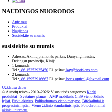
NAUDINGOS NUORODOS
Apie mus
Produktai
Naujienos
Susisiekite su mumis
susisiekite su mumis
Adresas: Akinių pramonės parkas, Danyang miestas,
Dziangsu provincija, Kinija
1 komanda
Tel.:
+86 15252935450
El. paštas:
kay@borislens.com
2 komanda
Tel.:
+86 15952916667
El. paštas:
boris.optical@foxmail.com
Užklausa dabar
© Autorių teisės - 2010–2026: Visos teisės saugomos.
Karšti
produktai
-
Svetainės planas
-
AMP mobilusis
Cr39 vieno židinio
lęšiai
,
Pirkti akinius
,
Polikarbonato vieno matymo
,
Bifokaliniai ir
progresiniai lęšiai
,
Vieno židinio standartinis lęšis
,
Fotochrominiai
akiniai internetu
,