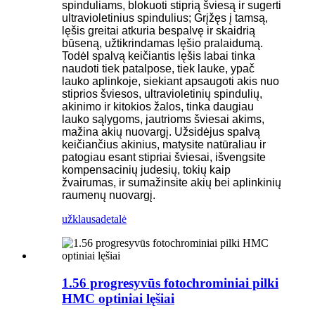
spinduliams, blokuoti stiprią šviesą ir sugerti
ultravioletinius spindulius; Grįžęs į tamsą,
lęšis greitai atkuria bespalvę ir skaidrią
būseną, užtikrindamas lęšio pralaidumą.
Todėl spalvą keičiantis lęšis labai tinka
naudoti tiek patalpose, tiek lauke, ypač
lauko aplinkoje, siekiant apsaugoti akis nuo
stiprios šviesos, ultravioletinių spindulių,
akinimo ir kitokios žalos, tinka daugiau
lauko sąlygoms, jautrioms šviesai akims,
mažina akių nuovargį. Užsidėjus spalvą
keičiančius akinius, matysite natūraliau ir
patogiau esant stipriai šviesai, išvengsite
kompensacinių judesių, tokių kaip
žvairumas, ir sumažinsite akių bei aplinkinių
raumenų nuovargį.
užklausa
detalė
1.56 progresyvūs fotochrominiai pilki
HMC optiniai lęšiai