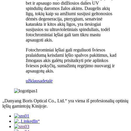
bet ir apsaugo nuo didžiosios dalies UV
spindulių daromos žalos akims. Daugelis akių
ligų, tokių kaip su amžiumi susijusi geltonosios
dėmės degeneracija, pterygium, senatvinė
katarakta ir kitos akių ligos, yra tiesiogiai
susijusios su ultravioletiniais spinduliais, todėl
fotochrominiai lęšiai gali tam tikru mastu
apsaugoti akis.
Fotochrominiai lęšiai gali reguliuoti šviesos
pralaidumą keisdami lęšio spalvos pakitimus, kad
žmogaus akis galėtų prisitaikyti prie aplinkos
šviesos pokyčių, sumažintų regėjimo nuovargį ir
apsaugotų akis.
užklausa
detalė
„Danyang Boris Optical Co., Ltd.“ yra viena iš profesionalių optinių
lęšių gamintojų Kinijoje.