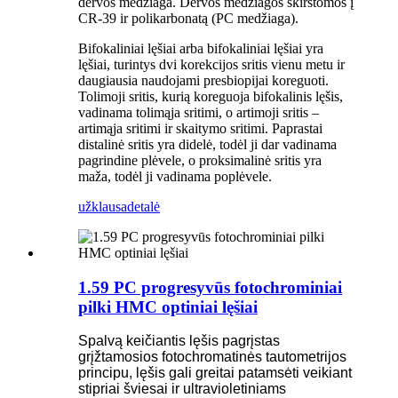
dervos medžiaga. Dervos medžiagos skirstomos į
CR-39 ir polikarbonatą (PC medžiaga).
Bifokaliniai lęšiai arba bifokaliniai lęšiai yra
lęšiai, turintys dvi korekcijos sritis vienu metu ir
daugiausia naudojami presbiopijai koreguoti.
Tolimoji sritis, kurią koreguoja bifokalinis lęšis,
vadinama tolimąja sritimi, o artimoji sritis –
artimąja sritimi ir skaitymo sritimi. Paprastai
distalinė sritis yra didelė, todėl ji dar vadinama
pagrindine plėvele, o proksimalinė sritis yra
maža, todėl ji vadinama poplėvele.
užklausa
detalė
1.59 PC progresyvūs fotochrominiai
pilki HMC optiniai lęšiai
Spalvą keičiantis lęšis pagrįstas
grįžtamosios fotochromatinės tautometrijos
principu, lęšis gali greitai patamsėti veikiant
stipriai šviesai ir ultravioletiniams