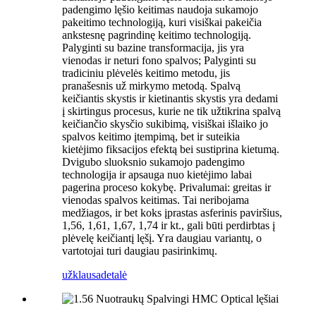
padengimo lęšio keitimas naudoja sukamojo
pakeitimo technologiją, kuri visiškai pakeičia
ankstesnę pagrindinę keitimo technologiją.
Palyginti su bazine transformacija, jis yra
vienodas ir neturi fono spalvos; Palyginti su
tradiciniu plėvelės keitimo metodu, jis
pranašesnis už mirkymo metodą. Spalvą
keičiantis skystis ir kietinantis skystis yra dedami
į skirtingus procesus, kurie ne tik užtikrina spalvą
keičiančio skysčio sukibimą, visiškai išlaiko jo
spalvos keitimo įtempimą, bet ir suteikia
kietėjimo fiksacijos efektą bei sustiprina kietumą.
Dvigubo sluoksnio sukamojo padengimo
technologija ir apsauga nuo kietėjimo labai
pagerina proceso kokybę. Privalumai: greitas ir
vienodas spalvos keitimas. Tai neribojama
medžiagos, ir bet koks įprastas asferinis paviršius,
1,56, 1,61, 1,67, 1,74 ir kt., gali būti perdirbtas į
plėvelę keičiantį lęšį. Yra daugiau variantų, o
vartotojai turi daugiau pasirinkimų.
užklausa
detalė