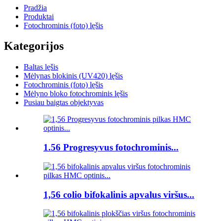
Pradžia
Produktai
Fotochrominis (foto) lęšis
Kategorijos
Baltas lęšis
Mėlynas blokinis (UV420) lęšis
Fotochrominis (foto) lęšis
Mėlyno bloko fotochrominis lęšis
Pusiau baigtas objektyvas
1.56 Progresyvus fotochrominis...
1,56 colio bifokalinis apvalus viršus...