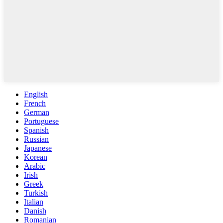
English
French
German
Portuguese
Spanish
Russian
Japanese
Korean
Arabic
Irish
Greek
Turkish
Italian
Danish
Romanian