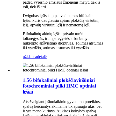
padėti vyresnio amžiaus žmonėms matyti tiek iš
toli, tiek iš arti.
Dvigubas lęšis taip pat vadinamas bifokaliniu
lęšiu, kuris daugiausia apima plokščią viršutinį
lęšį, apvalų viršutinį lęšį ir nematomą lęšį.
Bifokalinių akinių lęšiai privalo turėti
toliaregystės, trumparegystės arba žemyn
nukreipto apšvietimo dioptrijas. Tolimas atstumas
iki vyzdžio, artimas atstumas iki vyzdžio.
užklausa
detalė
1.56 bifokaliniai plokščiaviršūniai
fotochrominiai pilki HMC optiniai
lęšiai
Atsižvelgiant į šiuolaikinio gyvenimo poreikius,
spalvą keičiantys akiniai ne tik apsaugo akis, bet
ir yra meno kūrinys. Aukštos kokybės spalvą
keičiantys akiniai su tinkamais drabužiais gali