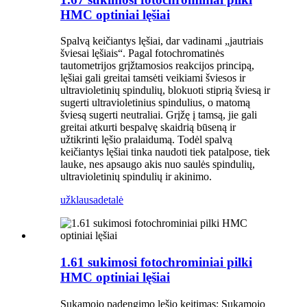
HMC optiniai lęšiai
Spalvą keičiantys lęšiai, dar vadinami „jautriais
šviesai lęšiais“. Pagal fotochromatinės
tautometrijos grįžtamosios reakcijos principą,
lęšiai gali greitai tamsėti veikiami šviesos ir
ultravioletinių spindulių, blokuoti stiprią šviesą ir
sugerti ultravioletinius spindulius, o matomą
šviesą sugerti neutraliai. Grįžę į tamsą, jie gali
greitai atkurti bespalvę skaidrią būseną ir
užtikrinti lęšio pralaidumą. Todėl spalvą
keičiantys lęšiai tinka naudoti tiek patalpose, tiek
lauke, nes apsaugo akis nuo saulės spindulių,
ultravioletinių spindulių ir akinimo.
užklausa
detalė
1.61 sukimosi fotochrominiai pilki
HMC optiniai lęšiai
Sukamojo padengimo lęšio keitimas: Sukamojo